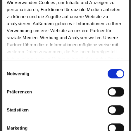
Wir verwenden Cookies, um Inhalte und Anzeigen zu
personalisieren, Funktionen für soziale Medien anbieten
zu können und die Zugriffe auf unsere Website zu
TECHNISCHES ASSET MANAGEMENT IN
analysieren. Außerdem geben wir Informationen zu Ihrer
BESTEHENDEN STRUKTUREN
Verwendung unserer Website an unsere Partner für
Wir kennen viele Unternehmen mit einer Vielzahl von
soziale Medien, Werbung und Analysen weiter. Unsere
unterschiedlichen Anlagestrategien und sind deshalb in
Partner führen diese Informationen möglicherweise mit
der Lage, auch bestehende Strukturen schnell zu
weiteren Daten zusammen, die Sie ihnen bereitgestellt
adaptieren und unsere technischen Leistungen
haben oder die sie im Rahmen Ihrer Nutzung der Dienste
passgenau darauf auszurichten. Hierbei können wir eine
gesammelt haben.
Einwilligungsauswahl
Vielzahl von Detaildaten punktgenau auf wichtige
Notwendig
Kennwerte verdichten und so schnell und zuverlässig
zutreffende Daten für Ihre betriebswirtschaftlichen
Überlegungen liefern. Gerne bringen wir uns in diese
Präferenzen
Prozesse ein und verbessern diese zusammen mit
Ihnen.
Statistiken
OPTIMIERUNG DER
Marketing
OBJEKTBEWIRTSCHAFTUNG,