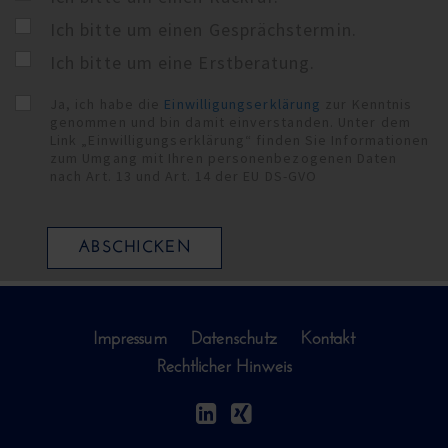
Ich bitte um einen Gesprächstermin.
Ich bitte um eine Erstberatung.
Ja, ich habe die
Einwilligungserklärung
zur Kenntnis
genommen und bin damit einverstanden. Unter dem
Link „Einwilligungserklärung“ finden Sie Informationen
zum Umgang mit Ihren personenbezogenen Daten
nach Art. 13 und Art. 14 der EU DS-GVO
ABSCHICKEN
Impressum
Datenschutz
Kontakt
Rechtlicher Hinweis