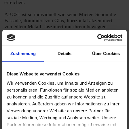
erreichen.
ABC21 ist so individuell wie seine Mieter. Schon die
Fassade, dominiert von Glas, horizontal akzentuiert
von edlem Metall, fasziniert mit ihrem bewegten
Wechselspiel der reflektierenden Sonnenschutz-
Elemente. Ein Spiel mit Licht und Schatten, ein
Gebäude mit lebendigem Charakter. Konsequent wird
das Gestaltungskonzept auf das Innere und den Hof
Zustimmung
Details
Über Cookies
des Büro-Komplexes übertragen. Hier findet sich das
Highlight des Objektes, das „Goldene Band“. Dieses
Design-Element setzt mit wechselnden Materialien
Diese Webseite verwendet Cookies
optische Akzente in der Horizontalen und in der
Vertikalen zieht sich durch den Innenhof und über eine
Wir verwenden Cookies, um Inhalte und Anzeigen zu
Wand bis zum 5. Obergeschoss. Ausstattungselemente
personalisieren, Funktionen für soziale Medien anbieten
und Mobiliar wie Licht, Sitzstufen und Bänke schaffen
zu können und die Zugriffe auf unsere Website zu
insbesondere im Innenhof einen besonderen,
analysieren. Außerdem geben wir Informationen zu Ihrer
repräsentativen Aufenthaltscharakter für das
Wechselspiel von Arbeit und Ruhe, Kommunikation
Verwendung unserer Website an unsere Partner für
und Kontemplation.
soziale Medien, Werbung und Analysen weiter. Unsere
Partner führen diese Informationen möglicherweise mit