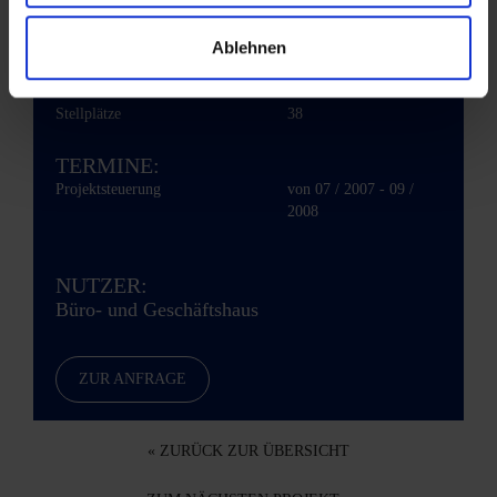
KENNZAHLEN:
Investitionsvolumen
vertraulich
Ablehnen
Bruttogeschossfläche
11.700 qm
Mietfläche
10.800 qm
Stellplätze
38
TERMINE:
Projektsteuerung
von 07 / 2007 - 09 /
2008
NUTZER:
Büro- und Geschäftshaus
ZUR ANFRAGE
« ZURÜCK ZUR ÜBERSICHT