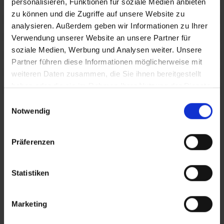
personalisieren, Funktionen für soziale Medien anbieten
zu können und die Zugriffe auf unsere Website zu
PROJECT MANAGEMENT
analysieren. Außerdem geben wir Informationen zu Ihrer
PROJECT CONTROLLING
Verwendung unserer Website an unsere Partner für
soziale Medien, Werbung und Analysen weiter. Unsere
TECHNICAL DUE DILIGENCE
Partner führen diese Informationen möglicherweise mit
ESG REVIEW AND
weiteren Daten zusammen, die Sie ihnen bereitgestellt
CERTIFICATION
haben oder die sie im Rahmen Ihrer Nutzung der Dienste
DECARBONIZATION
gesammelt haben.
Einwilligungsauswahl
EU TAXONOMY CERTIFICATE
Notwendig
VISUALISATIONS
Präferenzen
Here is a brief overview of our projects.
Enjoy the stunning pictures.
Statistiken
Marketing