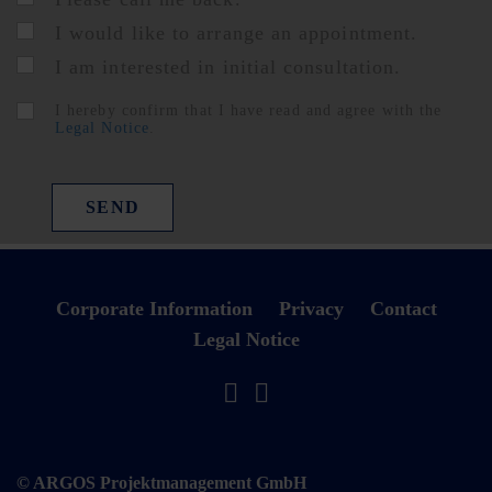
I would like to arrange an appointment.
I am interested in initial consultation.
I hereby confirm that I have read and agree with the
Legal Notice
.
SEND
Corporate Information
Privacy
Contact
Legal Notice
© ARGOS Projektmanagement GmbH